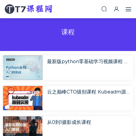
课程
最新版python零基础学习视频课程 尹老师Python课程全面系统讲解120讲完结！
云之巅峰CTO级别课程 Kubeadm源码深度开发 领航课程
从0到1摄影成长课程