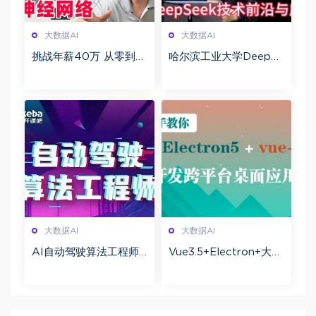
大数据AI
大数据AI
挑战年薪40万 从零到掌
哈尔滨工业大学DeepSe
握AI核心技能 机器学习
ek 公开课人工智能：从
与深度学习企业级实战
图灵测试到DeepSeek
挑战高薪
大数据AI
大数据AI
AI自动驾驶算法工程师
Vue3.5+Electron+大模
视频课程百度网盘下载
型 跨平台AI桌面聊天应
用实战百度网盘下载