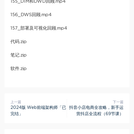
155_DIM和DWD回顾.mp4
156_DWS回顾.mp4
157_部署及可视化回顾.mp4
代码.zip
笔记.zip
软件.zip
上一篇
下一篇
2024版 Web前端架构师「已
抖音小店电商全攻略，新手运
完结」
营抖店全流程（69节课）