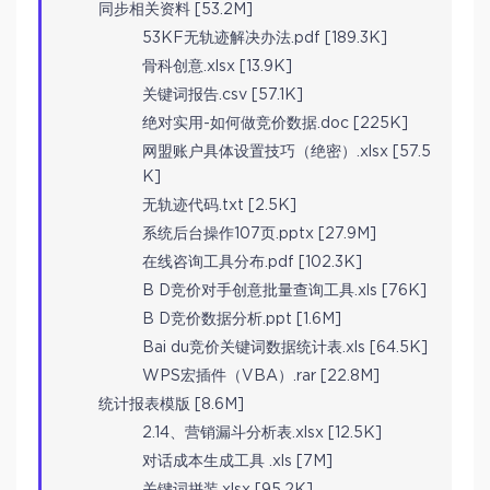
同步相关资料 [53.2M]
53KF无轨迹解决办法.pdf [189.3K]
骨科创意.xlsx [13.9K]
关键词报告.csv [57.1K]
绝对实用-如何做竞价数据.doc [225K]
网盟账户具体设置技巧（绝密）.xlsx [57.5
K]
无轨迹代码.txt [2.5K]
系统后台操作107页.pptx [27.9M]
在线咨询工具分布.pdf [102.3K]
B D竞价对手创意批量查询工具.xls [76K]
B D竞价数据分析.ppt [1.6M]
Bai du竞价关键词数据统计表.xls [64.5K]
WPS宏插件（VBA）.rar [22.8M]
统计报表模版 [8.6M]
2.14、营销漏斗分析表.xlsx [12.5K]
对话成本生成工具 .xls [7M]
关键词拼装.xlsx [95.2K]