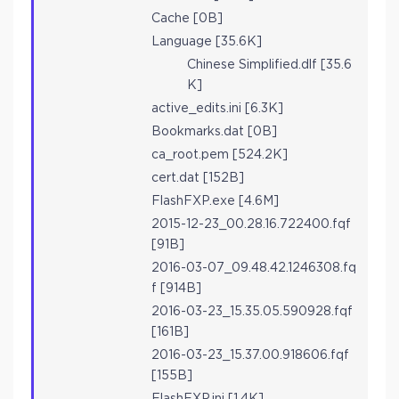
Cache [0B]
Language [35.6K]
Chinese Simplified.dlf [35.6
K]
active_edits.ini [6.3K]
Bookmarks.dat [0B]
ca_root.pem [524.2K]
cert.dat [152B]
FlashFXP.exe [4.6M]
2015-12-23_00.28.16.722400.fqf
[91B]
2016-03-07_09.48.42.1246308.fq
f [914B]
2016-03-23_15.35.05.590928.fqf
[161B]
2016-03-23_15.37.00.918606.fqf
[155B]
FlashFXP.ini [1.4K]