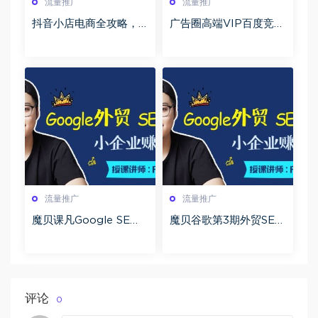
流量推广
流量推广
抖音小店电商全攻略，
广告圈高端VIP百度竞价
新手运营抖店全流程（6
sem教程
9节课）
流量推广
流量推广
魔贝课凡Google SE
魔贝谷歌第3期外贸SEO
（谷歌4期）Bing必应外
+sem优化推广 Google
贸SEO优化推广
SEO完结
评论
0