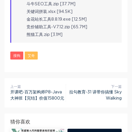
斗牛SEO工具.zip [37.7M]
关键词拼装.xlsx [94.5K]
金花站长工具8.8.19.exe [12.5M]
竞价辅助工具-V7.12.zip [65.7M]
熊猫工具.zip [3.1M]
搜狗
艾奇
上一篇
下一篇
开课吧-百万架构师P8-Java
拉勾教育-31 讲带你搞懂 Sky
大神班【完结】价值15800元
Walking
猜你喜欢