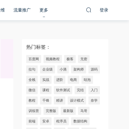
运维
流量推广
更多
登录
热门标签：
百度网
视频教程
极客
无密
拉勾
企业级
小滴
架构师
源码
全栈
实战
进阶
电商
咕泡
微信
课程
软件测试
完结
入门
教程
千锋
精讲
设计模式
奈学
训练营
完整版
最新版
马哥
前端
安卓
程序员
数据结构