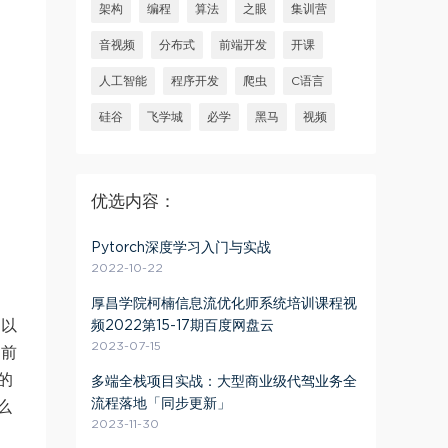
架构
编程
算法
之眼
集训营
音视频
分布式
前端开发
开课
人工智能
程序开发
爬虫
C语言
硅谷
飞学城
必学
黑马
视频
优选内容：
Pytorch深度学习入门与实战
2022-10-22
厚昌学院柯楠信息流优化师系统培训课程视
则以
频2022第15-17期百度网盘云
2023-07-15
之前
的
多端全栈项目实战：大型商业级代驾业务全
流程落地「同步更新」
么
2023-11-30