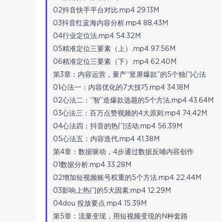
02抖音快手平台对比.mp4 29.13M
03抖音红蓝海内容分析.mp4 88.43M
04行业定位法.mp4 54.32M
05精准定位三要素（上）.mp4 97.56M
06精准定位三要素（下）.mp4 62.40M
第3章：内容运营，量产“竖屏爆款”的5个独门心法
01心法一：内容优化的7大技巧.mp4 34.18M
02心法二：“智”造爆款选题的5个方法.mp4 43.64M
03心法三：百万点赞视频的4大原则.mp4 74.42M
04心法四：抖音的热门活动.mp4 56.39M
05心法五：内容迭代.mp4 41.38M
第4章：数据驱动，4步通过数据反哺内容创作
01数据分析.mp4 33.28M
02增加短视频账号权重的5个方法.mp4 22.44M
03影响上热门的5大因素.mp4 12.29M
04dou 投放要点.mp4 15.39M
第5章：流量变现，用短视频变现的N种套路