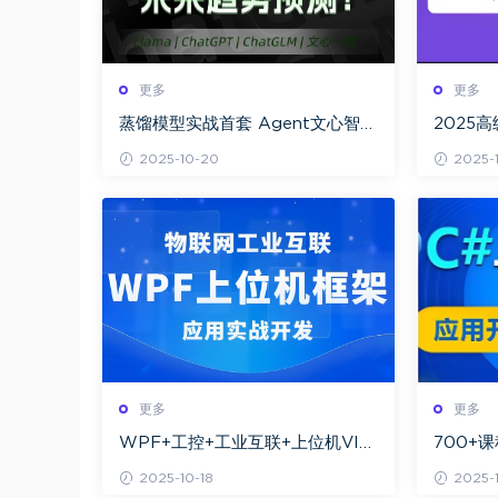
更多
更多
蒸馏模型实战首套 Agent文心智能
2025
90G课程构建从基础到高级的开发
规)百度
2025-10-20
2025-1
技能体系
更多
更多
WPF+工控+工业互联+上位机VIP
700+
第1-3期+最新
略 从基
2025-10-18
2025-1
深度解