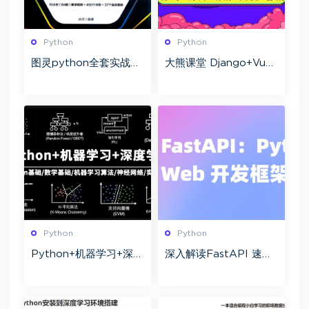
Python
Python
图灵python全套实战项
大熊课堂 Django+Vue-
目班 涵盖机器人应用/P
Python Web全栈开发
ython核心编程/算法等
194节完结
Python
Python
Python+机器学习+深度
深入解读FastAPI 速度
学习全流程 梗直哥 机器
与效率兼备 python异步
学习经典算法全面实战
Web开发框架实战教程
课