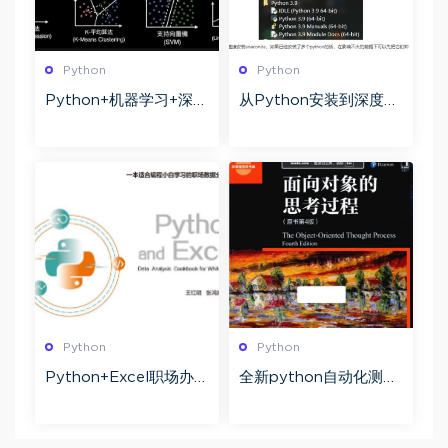
Python
Python
Python+机器学习+深度
从Python安装到深度学
学习全流程 梗直哥 机器
习环境搭建 pdf百度网
学习经典算法全面实战
盘下载
课
Python
Python
Python+Excel职场办公
全新python自动化测试
数据分析.pdf版本共210
课程 基础+框架+进阶
页百度网盘下载
+综合项目 80G带资料
适合全阶段测试工程师