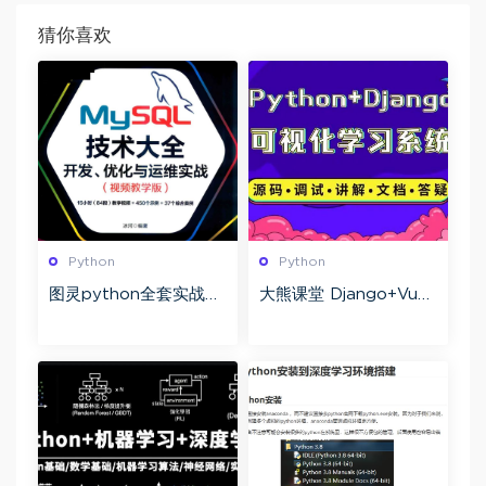
猜你喜欢
Python
Python
图灵python全套实战项
大熊课堂 Django+Vue-
目班 涵盖机器人应用/P
Python Web全栈开发
ython核心编程/算法等
194节完结