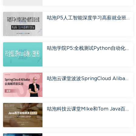
咕泡P5人工智能深度学习高薪就业班5期【完结无密】
咕泡学院P5:全栈测试Python自动化（进阶班）「完结无密」
咕泡云课堂波波SpringCloud Alibaba云商城项目实战培训课程视频
咕泡科技云课堂MIke和Tom Java百万架构精英领航班2023培训视频百度云