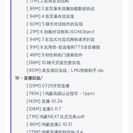
[ 17M] 2.应用首页结构
[ 89M] 3.首页瀑布流懒加载数据协议
[ 94M] 4.首页瀑布流实现
[ 60M] 5.聊天对话组件的实现
[ 21M] 6.加载对话框和JSONObject
[ 94M] 7.非流式与流式网络请求封装
[ 91M] 8.实用类-首选项和TTS语音播报
[ 48M] 9.特性和热门搜索组件
[138M] 10.聊天页面完整实现
[451M] 真实项目实战：LMU智能助手.zip
18 – 直播回放/
[129M] 0729开营直播
[783K] 1.鸿蒙高级认证指导 – 1.pptx
[143M] 直播-10.24
[108M] 直播3-11.7
[7.1M] 鸿蒙NEXT生态宝典.pdf
[ 86M] 鸿蒙直播2-10.31
[231M] 鸿蒙直播答疑回放-9.4