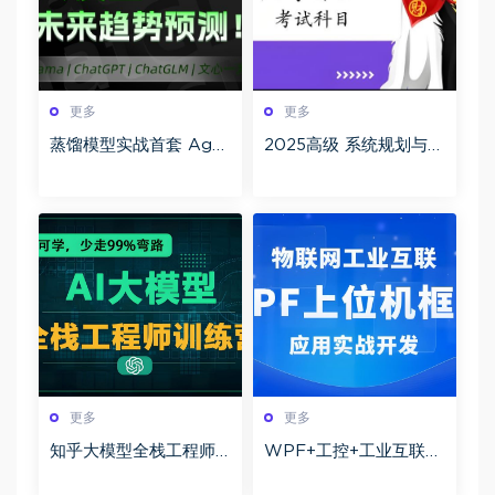
更多
更多
蒸馏模型实战首套 Age
2025高级 系统规划与管
nt文心智能 90G课程构
理师(系规)百度网盘下载
建从基础到高级的开发
技能体系
更多
更多
知乎大模型全栈工程师
WPF+工控+工业互联
第12期百度网盘下载
+上位机VIP第1-3期+最