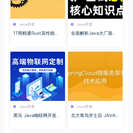
Java开发
Java开发
17周精通Rust高性能与
全面解析Java大厂面试
微服务开发实战 Rust编
基础难点+项目实战+高
程全栈开发训练营 从CL
效答题技巧 高频考点案
I工具到跨端应用
例深度剖析
Java开发
Java开发
黑马 Java物联网开发之
北大青鸟学士后 JAVA
EMQ 百度网盘下载
全套视频教程软件工程
师ssh oracle 三大框架