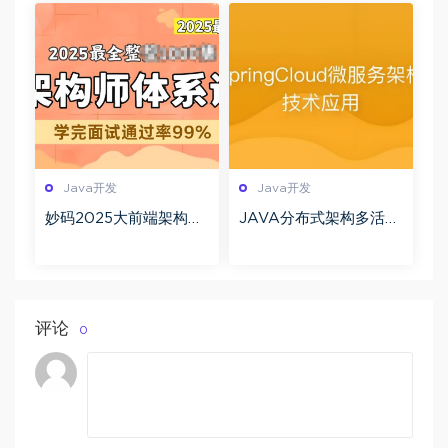
【价值13800元】
Java开发
Java开发
妙码2025大前端架构师
JAVA分布式架构多活设
训练营百度网盘下载
计实践 服务治理+负载均
衡+Spring Cloud全解
析
评论
0