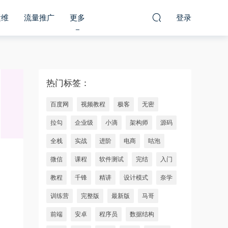
运维
流量推广
更多
登录
热门标签：
百度网
视频教程
极客
无密
拉勾
企业级
小滴
架构师
源码
全栈
实战
进阶
电商
咕泡
微信
课程
软件测试
完结
入门
教程
千锋
精讲
设计模式
奈学
训练营
完整版
最新版
马哥
前端
安卓
程序员
数据结构