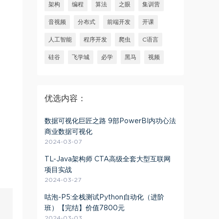
架构
编程
算法
之眼
集训营
音视频
分布式
前端开发
开课
人工智能
程序开发
爬虫
C语言
硅谷
飞学城
必学
黑马
视频
优选内容：
数据可视化巨匠之路 9部PowerBI内功心法
商业数据可视化
2024-03-07
TL-Java架构师 CTA高级全套大型互联网
项目实战
2024-03-27
咕泡-P5:全栈测试Python自动化（进阶
班）【完结】价值7800元
2024-03-03