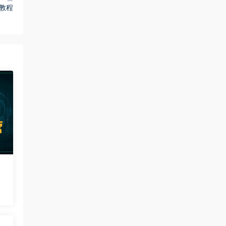
端教程
度