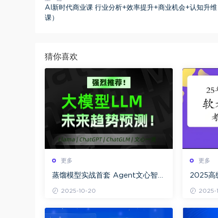
AI新时代商业课 行业分析+效率提升+商业机会+认知升维
课）
猜你喜欢
更多
更多
蒸馏模型实战首套 Agent文心智能
2025
90G课程构建从基础到高级的开发
规)百度
2025-10-20
2025-1
技能体系