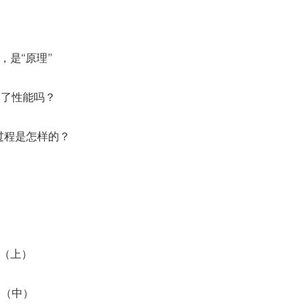
后，是“原理”
是为了性能吗？
er）过程是怎样的？
的？（上）
的？（中）