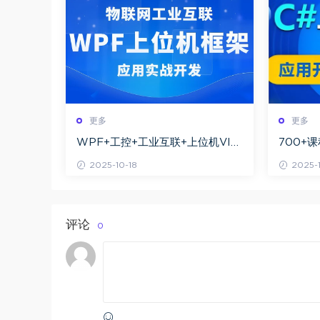
更多
更多
WPF+工控+工业互联+上位机VIP
700+
第1-3期+最新
略 从基
2025-10-18
2025-1
深度解
评论
0