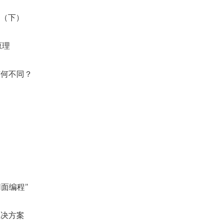
的？（下）
原理
件有何不同？
切面编程”
由解决方案