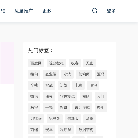
运维
流量推广
更多
登录
热门标签：
百度网
视频教程
极客
无密
拉勾
企业级
小滴
架构师
源码
全栈
实战
进阶
电商
咕泡
微信
课程
软件测试
完结
入门
教程
千锋
精讲
设计模式
奈学
训练营
完整版
最新版
马哥
前端
安卓
程序员
数据结构