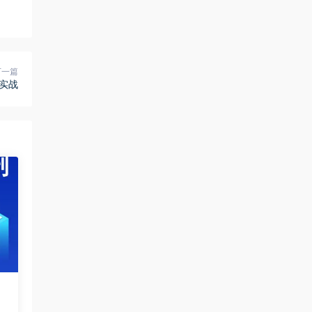
下一篇
理实战
度