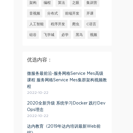
架构
编程
算法
之眼
集训营
音视频
分布式
前端开发
开课
人工智能
程序开发
爬虫
C语言
硅谷
飞学城
必学
黑马
视频
优选内容：
微服务最前沿-服务网格Service Mes高级
课程 服务网格Service Mes集群架构视频教
程
2022-10-22
2020全新升级 系统学习Docker 践行Dev
Ops理念
2022-10-22
达内教育《2019年达内培训最新Web前