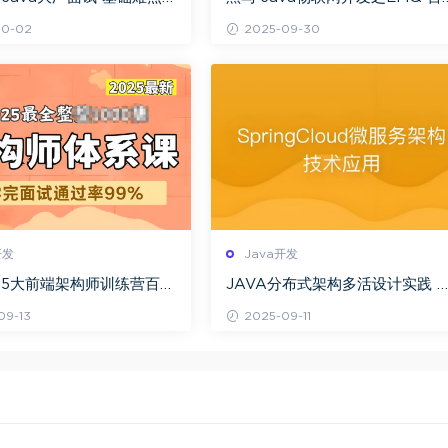
战+高效答题技巧 高频考点
网盘下载
10-02
2025-09-30
度剖析
开发
Java开发
25大前端架构师训练营百度
JAVA分布式架构多活设计实践 
载
务治理+负载均衡+Spring Cloud
09-13
2025-09-11
全解析