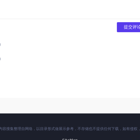
提交评
)
)
本站内容搜集整理自网络，以目录形式做展示参考，不存储也不提供任何下载，如有侵权
SiteMap