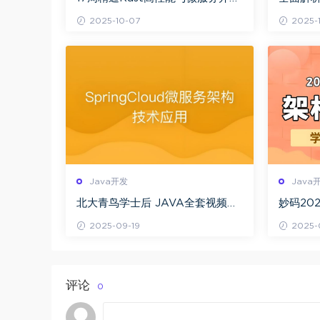
实战 Rust编程全栈开发训练营 从
+项目实
2025-10-07
2025-
CLI工具到跨端应用
案例深
Java开发
Java
北大青鸟学士后 JAVA全套视频教
妙码20
程软件工程师ssh oracle 三大框架
网盘下
2025-09-19
2025-
【价值13800元】
评论
0