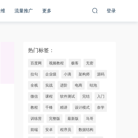
运维
流量推广
更多
登录
热门标签：
百度网
视频教程
极客
无密
拉勾
企业级
小滴
架构师
源码
全栈
实战
进阶
电商
咕泡
微信
课程
软件测试
完结
入门
教程
千锋
精讲
设计模式
奈学
训练营
完整版
最新版
马哥
前端
安卓
程序员
数据结构