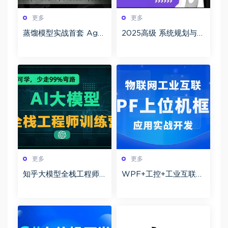
更多
更多
蒸馏模型实战首套 Age
2025高级 系统规划与管
nt文心智能 90G课程构
理师(系规)百度网盘下载
建从基础到高级的开发
技能体系
更多
更多
知乎大模型全栈工程师
WPF+工控+工业互联
第12期百度网盘下载
+上位机VIP第1-3期+最
新