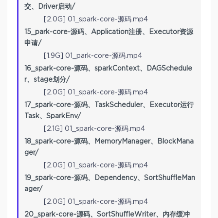
交、Driver启动/
[2.0G] 01_spark-core-源码.mp4
15_park-core-源码、Application注册、Executor资源
申请/
[1.9G] 01_park-core-源码.mp4
16_spark-core-源码、sparkContext、DAGSchedule
r、stage划分/
[2.0G] 01_spark-core-源码.mp4
17_spark-core-源码、TaskScheduler、Executor运行
Task、SparkEnv/
[2.1G] 01_spark-core-源码.mp4
18_spark-core-源码、MemoryManager、BlockMana
ger/
[2.0G] 01_spark-core-源码.mp4
19_spark-core-源码、Dependency、SortShuffleMan
ager/
[2.0G] 01_spark-core-源码.mp4
20_spark-core-源码、SortShuffleWriter、内存缓冲