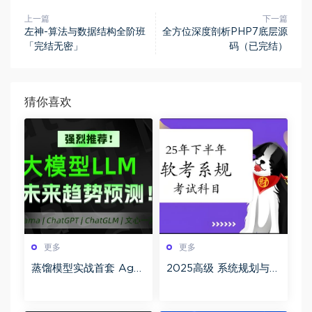
上一篇
下一篇
左神-算法与数据结构全阶班
全方位深度剖析PHP7底层源
「完结无密」
码（已完结）
猜你喜欢
更多
更多
蒸馏模型实战首套 Age
2025高级 系统规划与管
nt文心智能 90G课程构
理师(系规)百度网盘下载
建从基础到高级的开发
技能体系