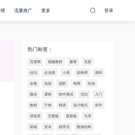
运维
流量推广
更多
登录
热门标签：
百度网
视频教程
极客
无密
拉勾
企业级
小滴
架构师
源码
全栈
实战
进阶
电商
咕泡
微信
课程
软件测试
完结
入门
教程
千锋
精讲
设计模式
奈学
训练营
完整版
最新版
马哥
前端
安卓
程序员
数据结构