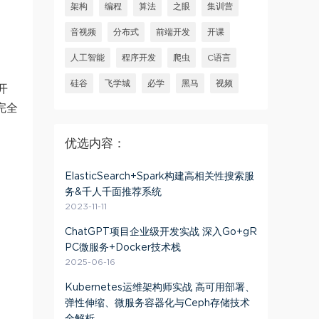
架构
编程
算法
之眼
集训营
音视频
分布式
前端开发
开课
人工智能
程序开发
爬虫
C语言
硅谷
飞学城
必学
黑马
视频
开
完全
优选内容：
ElasticSearch+Spark构建高相关性搜索服
务&千人千面推荐系统
2023-11-11
ChatGPT项目企业级开发实战 深入Go+gR
PC微服务+Docker技术栈
2025-06-16
Kubernetes运维架构师实战 高可用部署、
弹性伸缩、微服务容器化与Ceph存储技术