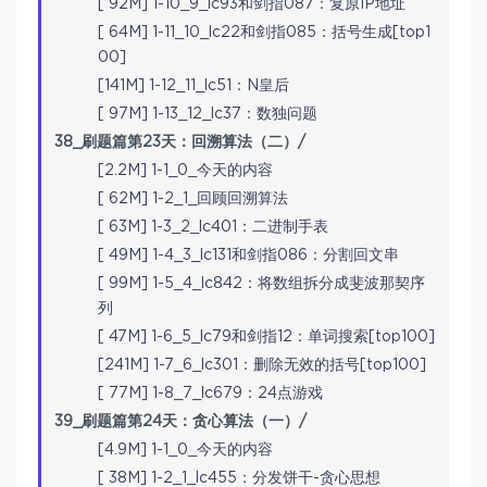
[ 92M] 1-10_9_lc93和剑指087：复原IP地址
[ 64M] 1-11_10_lc22和剑指085：括号生成[top1
00]
[141M] 1-12_11_lc51：N皇后
[ 97M] 1-13_12_lc37：数独问题
38_刷题篇第23天：回溯算法（二）/
[2.2M] 1-1_0_今天的内容
[ 62M] 1-2_1_回顾回溯算法
[ 63M] 1-3_2_lc401：二进制手表
[ 49M] 1-4_3_lc131和剑指086：分割回文串
[ 99M] 1-5_4_lc842：将数组拆分成斐波那契序
列
[ 47M] 1-6_5_lc79和剑指12：单词搜索[top100]
[241M] 1-7_6_lc301：删除无效的括号[top100]
[ 77M] 1-8_7_lc679：24点游戏
39_刷题篇第24天：贪心算法（一）/
[4.9M] 1-1_0_今天的内容
[ 38M] 1-2_1_lc455：分发饼干-贪心思想