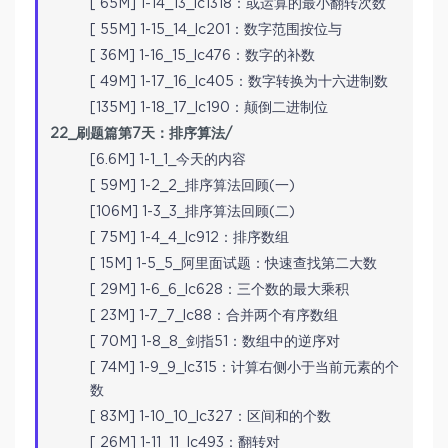
[ 65M] 1-14_13_lc1318：或运算的最小翻转次数
[ 55M] 1-15_14_lc201：数字范围按位与
[ 36M] 1-16_15_lc476：数字的补数
[ 49M] 1-17_16_lc405：数字转换为十六进制数
[135M] 1-18_17_lc190：颠倒二进制位
22_刷题篇第7天：排序算法/
[6.6M] 1-1_1_今天的内容
[ 59M] 1-2_2_排序算法回顾(一)
[106M] 1-3_3_排序算法回顾(二)
[ 75M] 1-4_4_lc912：排序数组
[ 15M] 1-5_5_阿里面试题：快速查找第二大数
[ 29M] 1-6_6_lc628：三个数的最大乘积
[ 23M] 1-7_7_lc88：合并两个有序数组
[ 70M] 1-8_8_剑指51：数组中的逆序对
[ 74M] 1-9_9_lc315：计算右侧小于当前元素的个
数
[ 83M] 1-10_10_lc327：区间和的个数
[ 26M] 1-11_11_lc493：翻转对