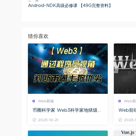
Android-NDK高级必修课 【49G完整资料】
猜你喜欢
Web前端
Web
币圈科学家 Web3科学家地狱级实
Web前
战课 旺仔大神
b前端基
2025-10-21
2025-1
基础视