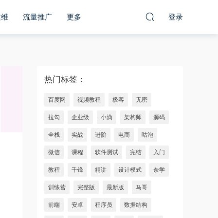
运维
流量推广
更多
登录
热门标签：
百度网
视频教程
极客
无密
拉勾
企业级
小滴
架构师
源码
全栈
实战
进阶
电商
咕泡
微信
课程
软件测试
完结
入门
教程
千锋
精讲
设计模式
奈学
训练营
完整版
最新版
马哥
前端
安卓
程序员
数据结构