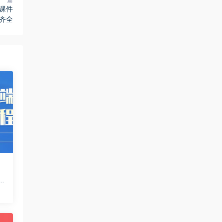
元课件
齐全
9