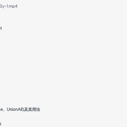
By~1.mp4
4
se、UnionAll)及其用法
4