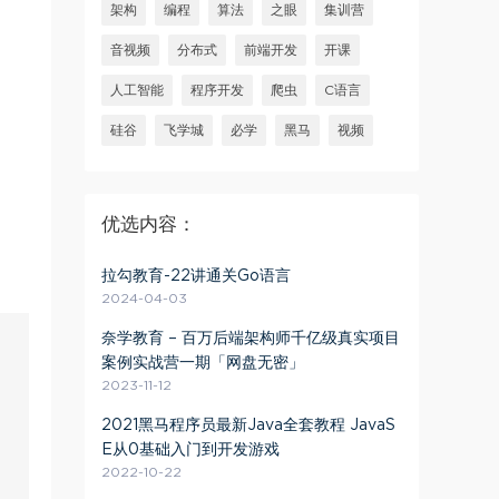
架构
编程
算法
之眼
集训营
音视频
分布式
前端开发
开课
人工智能
程序开发
爬虫
C语言
硅谷
飞学城
必学
黑马
视频
优选内容：
拉勾教育-22讲通关Go语言
2024-04-03
奈学教育 – 百万后端架构师千亿级真实项目
案例实战营一期「网盘无密」
2023-11-12
2021黑马程序员最新Java全套教程 JavaS
E从0基础入门到开发游戏
2022-10-22