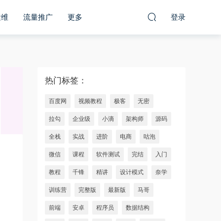
运维
流量推广
更多
登录
热门标签：
百度网
视频教程
极客
无密
拉勾
企业级
小滴
架构师
源码
全栈
实战
进阶
电商
咕泡
微信
课程
软件测试
完结
入门
教程
千锋
精讲
设计模式
奈学
训练营
完整版
最新版
马哥
前端
安卓
程序员
数据结构