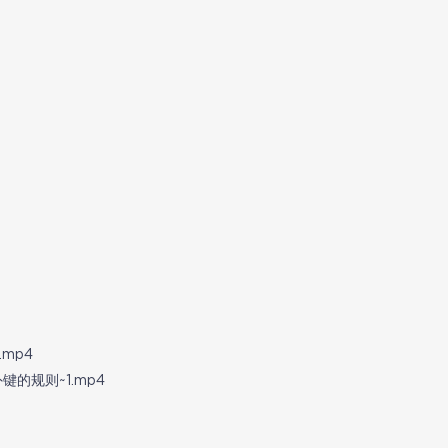
.mp4
外键的规则~1.mp4