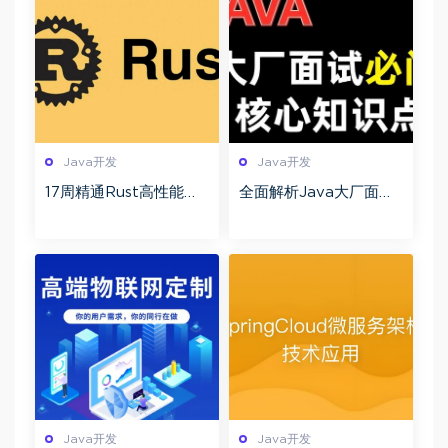
Java开发
Java开发
17周精通Rust高性能与
全面解析Java大厂面试
微服务开发实战 Rust编
基础难点+项目实战+高
程全栈开发训练营 从CL
效答题技巧 高频考点案
I工具到跨端应用
例深度剖析
Java开发
Java开发