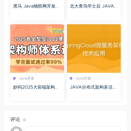
黑马 Java物联网开发之
北大青鸟学士后 JAVA
EMQ 百度网盘下载
全套视频教程软件工程
师ssh oracle 三大框架
【价值13800元】
Java开发
Java开发
妙码2025大前端架构师
JAVA分布式架构多活设
训练营百度网盘下载
计实践 服务治理+负载均
衡+Spring Cloud全解
析
评论
0