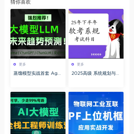
猜你喜欢
更多
更多
蒸馏模型实战首套 Age
2025高级 系统规划与管
nt文心智能 90G课程构
理师(系规)百度网盘下载
建从基础到高级的开发
技能体系